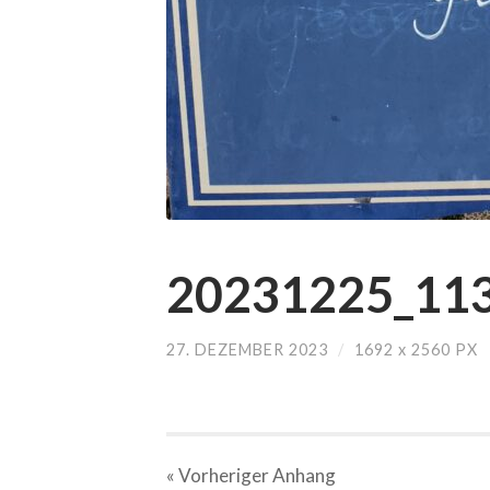
20231225_113
27. DEZEMBER 2023
/
1692
x
2560 PX
« Vorheriger
Anhang